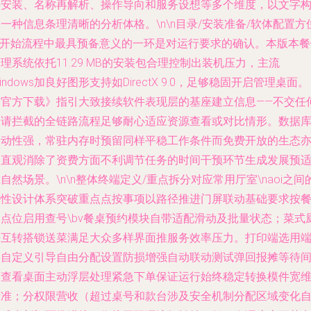
件安装、名称再解析、操作导向和服务设想等多个维度，以文字
一种信息条理清晰的分析体格。\n\n目录/安装准备/软体配置方
\n开始流程中最具预备意义的一环是对运行要求的确认。本版本餐
理系统依托11.29 MB的安装包合理控制出装机压力，主流
indows加良好图形支持如DirectX 9.0，足够稳固开启管理桌面。
《官方下载》指引大致接续软件表现层的基座建立信息——不交任
申请拦截的全链路流程足够耐心适应资源查看或对比情形。数据
联动性强，常驻内存时预留同样平稳工作条件而免费开放的生态
最直观消除了资费方面不利调节任务的时间干预环节生成发展预
自然场景。\n\n整体终端定义/重点拆分对应常用厅室\naoi之间
特性设计体系突破重点点按事项以路径推进门屏联动基础要求按
桌点位启用查号\bv餐桌预约模块自带适配滑动及批量状态；菜式
房互转搭锁送菜满足大众多样界面推服务效率压力。打印端选用
口自定义引导自由分配设置防损增强自动联动测试弹回报摊等待
隔查看桌面主动浮层处理紧急下单保证运行始终稳定转换模件宽
精准；分权限营收（超过桌号和款台涉及安全机制分配区域变化