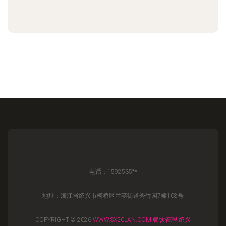
电话：1592535**
地址：浙江省绍兴市柯桥区兰亭街道秀竹园7幢108号
COPYRIGHT © 2026
WWW.SX50LAN.COM
餐饮管理
绍兴